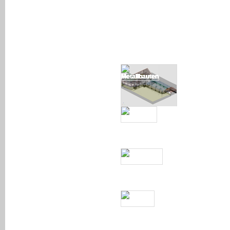
Bauphysik
Statik/Dynamik
Ausführungsplanung
METALL
bauten
TEXTIL
bauten
MASSIV
bauten
HOLZ
bauten