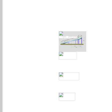
Bauphysik
Statik/Dynamik
Ausführungsplanung
METALL
bauten
TEXTIL
bauten
MASSIV
bauten
HOLZ
bauten